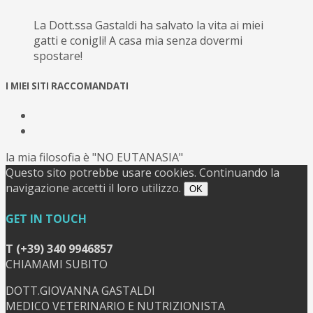
La Dott.ssa Gastaldi ha salvato la vita ai miei
gatti e conigli! A casa mia senza dovermi
spostare!
I MIEI SITI RACCOMANDATI
la mia filosofia è "NO EUTANASIA"
Questo sito potrebbe usare cookies. Continuando la
navigazione accetti il loro utilizzo.
OK
GET IN TOUCH
T (+39) 340 9946857
CHIAMAMI SUBITO
DOTT.GIOVANNA GASTALDI
MEDICO VETERINARIO E NUTRIZIONISTA