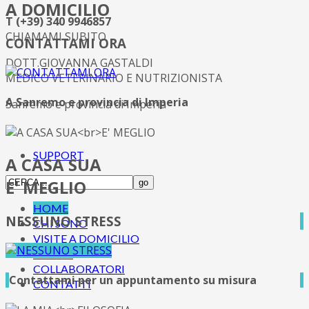
A DOMICILIO
T (+39) 340 9946857
CHIAMAMI SUBITO
CONTATTAMI ORA
DOTT.GIOVANNA GASTALDI
MEDICO VETERINARIO E NUTRIZIONISTA
A Sanremo e provincia di Imperia
Sanremo e provincia di Imperia
SUPPORT
A CASA SUA
E' MEGLIO
HOME
NESSUNO STRESS
CHI SONO
VISITE A DOMICILIO
SERVIZI
COLLABORATORI
Contattami per un appuntamento su misura
CONTATTI